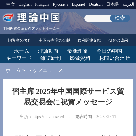
中文
English
Français
Pусский
Español
Deutsch
日本語
العربية
検索
指導者の著作
中国共産党の文献
政府関連文献
研究の成果
ホーム
理論動向
最新理論
今日の中国
キーワード
雑誌新刊
影像資料
お問い合わせ
ホーム
>
トップニュース
習主席 2025年中国国際サービス貿
易交易会に祝賀メッセージ
出所：https://japanese.cri.cn | | 発表時間：2025-09-11