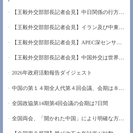
【王毅外交部部長記者会見】中日関係の行方は日本...
【王毅外交部部長記者会見】イラン及び中東に堅持...
【王毅外交部部長記者会見】APEC深センサミットを...
【王毅外交部部長記者会見】中国外交は世界的な混...
2026年政府活動報告ダイジェスト
中国の第１４期全人代第４回会議、会期は８日間
全国政協第14期第4回会議の会期は7日間
全国両会、「開かれた中国」により明確な方向性を...