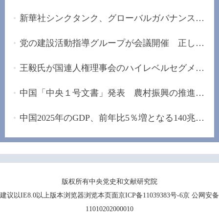
新華社シンクタンク、グローバルガバナンスの改革...
党の建設活動指導グループが会議開催 正しい政治...
王毅氏が国連人権理事会のハイレベルセグメントに...
中国「中央１号文書」発表 農村振興の推進手配
中国2025年のGDP、前年比5％増となる140兆元の大...
版权所有中央党史和文献研究院
建议以IE8.0以上版本浏览器浏览本页面京ICP备11039383号-6京 公网安备
11010202000010