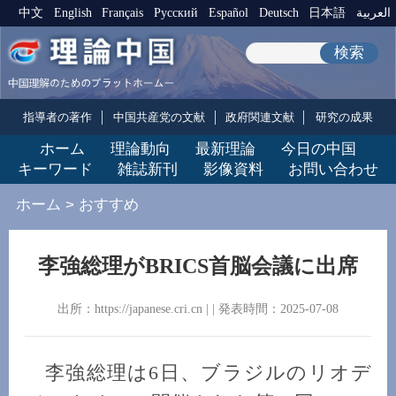
中文
English
Français
Pусский
Español
Deutsch
日本語
العربية
検索
指導者の著作
中国共産党の文献
政府関連文献
研究の成果
ホーム
理論動向
最新理論
今日の中国
キーワード
雑誌新刊
影像資料
お問い合わせ
ホーム
>
おすすめ
李強総理がBRICS首脳会議に出席
出所：https://japanese.cri.cn | | 発表時間：2025-07-08
李強総理は6日、ブラジルのリオデ