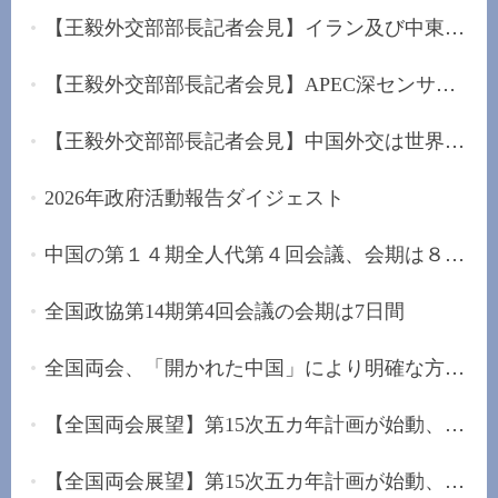
【王毅外交部部長記者会見】イラン及び中東に堅持...
【王毅外交部部長記者会見】APEC深センサミットを...
【王毅外交部部長記者会見】中国外交は世界的な混...
2026年政府活動報告ダイジェスト
中国の第１４期全人代第４回会議、会期は８日間
全国政協第14期第4回会議の会期は7日間
全国両会、「開かれた中国」により明確な方向性を...
【全国両会展望】第15次五カ年計画が始動、未来産...
【全国両会展望】第15次五カ年計画が始動、「安定...