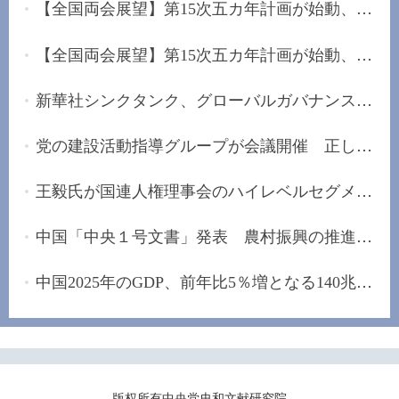
【全国両会展望】第15次五カ年計画が始動、未来産...
【全国両会展望】第15次五カ年計画が始動、「安定...
新華社シンクタンク、グローバルガバナンスの改革...
党の建設活動指導グループが会議開催 正しい政治...
王毅氏が国連人権理事会のハイレベルセグメントに...
中国「中央１号文書」発表 農村振興の推進手配
中国2025年のGDP、前年比5％増となる140兆元の大...
版权所有中央党史和文献研究院