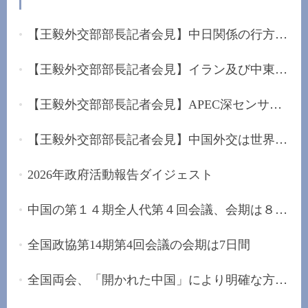
【王毅外交部部長記者会見】中日関係の行方は日本...
【王毅外交部部長記者会見】イラン及び中東に堅持...
【王毅外交部部長記者会見】APEC深センサミットを...
【王毅外交部部長記者会見】中国外交は世界的な混...
2026年政府活動報告ダイジェスト
中国の第１４期全人代第４回会議、会期は８日間
全国政協第14期第4回会議の会期は7日間
全国両会、「開かれた中国」により明確な方向性を...