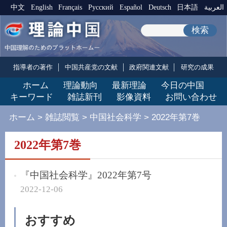
中文
English
Français
Pусский
Español
Deutsch
日本語
العربية
検索
指導者の著作
中国共産党の文献
政府関連文献
研究の成果
ホーム
理論動向
最新理論
今日の中国
キーワード
雑誌新刊
影像資料
お問い合わせ
ホーム
>
雑誌閲覧
>
中国社会科学
>
2022年第7巻
2022年第7巻
『中国社会科学』2022年第7号
2022-12-06
おすすめ