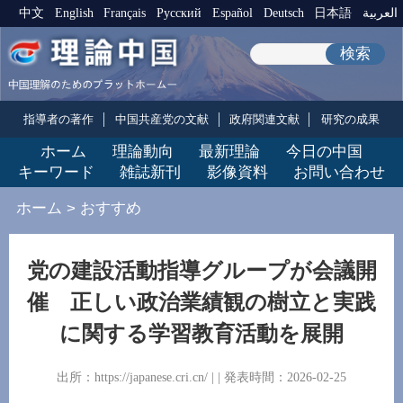
中文
English
Français
Pусский
Español
Deutsch
日本語
العربية
検索
指導者の著作
中国共産党の文献
政府関連文献
研究の成果
ホーム
理論動向
最新理論
今日の中国
キーワード
雑誌新刊
影像資料
お問い合わせ
ホーム
>
おすすめ
党の建設活動指導グループが会議開
催 正しい政治業績観の樹立と実践
に関する学習教育活動を展開
出所：https://japanese.cri.cn/ | | 発表時間：2026-02-25