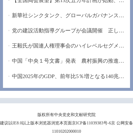
【全国両会展望】第15次五カ年計画が始動、「安定...
新華社シンクタンク、グローバルガバナンスの改革...
党の建設活動指導グループが会議開催 正しい政治...
王毅氏が国連人権理事会のハイレベルセグメントに...
中国「中央１号文書」発表 農村振興の推進手配
中国2025年のGDP、前年比5％増となる140兆元の大...
版权所有中央党史和文献研究院
建议以IE8.0以上版本浏览器浏览本页面京ICP备11039383号-6京 公网安备
11010202000010