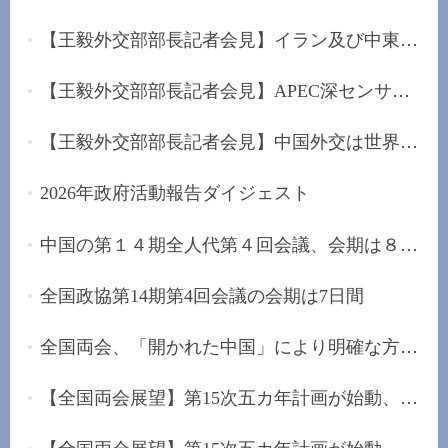
【王毅外交部部長記者会見】イラン及び中東に堅持...
【王毅外交部部長記者会見】APEC深センサミットを...
【王毅外交部部長記者会見】中国外交は世界的な混...
2026年政府活動報告ダイジェスト
中国の第１４期全人代第４回会議、会期は８日間
全国政協第14期第4回会議の会期は7日間
全国両会、「開かれた中国」により明確な方向性を...
【全国両会展望】第15次五カ年計画が始動、未来産...