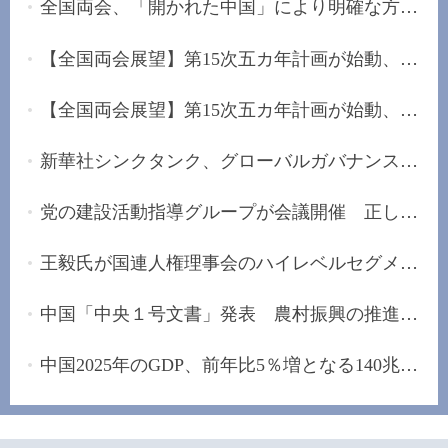
全国両会、「開かれた中国」により明確な方向性を...
【全国両会展望】第15次五カ年計画が始動、未来産...
【全国両会展望】第15次五カ年計画が始動、「安定...
新華社シンクタンク、グローバルガバナンスの改革...
党の建設活動指導グループが会議開催 正しい政治...
王毅氏が国連人権理事会のハイレベルセグメントに...
中国「中央１号文書」発表 農村振興の推進手配
中国2025年のGDP、前年比5％増となる140兆元の大...