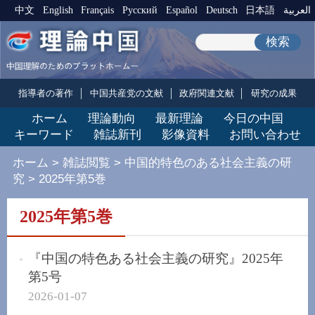
中文
English
Français
Pусский
Español
Deutsch
日本語
العربية
検索
指導者の著作
中国共産党の文献
政府関連文献
研究の成果
ホーム
理論動向
最新理論
今日の中国
キーワード
雑誌新刊
影像資料
お問い合わせ
ホーム
>
雑誌閲覧
>
中国的特色のある社会主義の研
究
>
2025年第5巻
2025年第5巻
『中国の特色ある社会主義の研究』2025年
第5号
2026-01-07