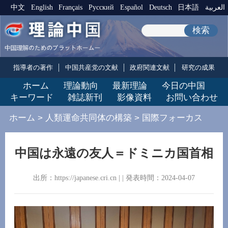
中文
English
Français
Pусский
Español
Deutsch
日本語
العربية
検索
指導者の著作
中国共産党の文献
政府関連文献
研究の成果
ホーム
理論動向
最新理論
今日の中国
キーワード
雑誌新刊
影像資料
お問い合わせ
ホーム
>
人類運命共同体の構築
>
国際フォーカス
中国は永遠の友人＝ドミニカ国首相
出所：https://japanese.cri.cn | | 発表時間：2024-04-07