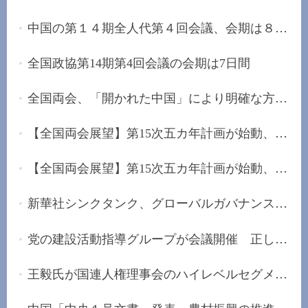
中国の第１４期全人代第４回会議、会期は８日間
全国政協第14期第4回会議の会期は7日間
全国両会、「開かれた中国」により明確な方向性を...
【全国両会展望】第15次五カ年計画が始動、未来産...
【全国両会展望】第15次五カ年計画が始動、「安定...
新華社シンクタンク、グローバルガバナンスの改革...
党の建設活動指導グループが会議開催 正しい政治...
王毅氏が国連人権理事会のハイレベルセグメントに...