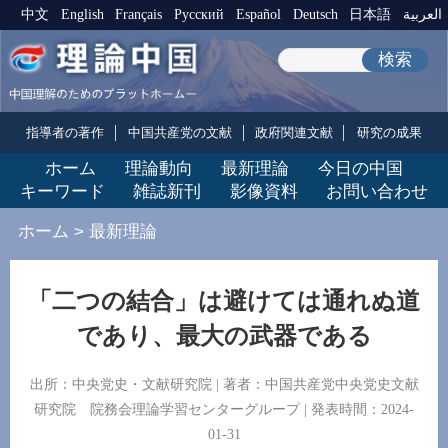
中文
English
Français
Pусский
Español
Deutsch
日本語
العربية
検索
指導者の著作
中国共産党の文献
政府関連文献
研究の成果
ホーム
理論動向
最新理論
今日の中国
キーワード
雑誌新刊
影像資料
お問い合わせ
ホーム
>
最新理論
「二つの結合」は避けては通れぬ道
であり、最大の武器である
出所：中央党史・文献研究院 | 著者：中国共産党中央党史文献
研究院 院務会理論学習センターグループ | 発表時間：2024-
01-31