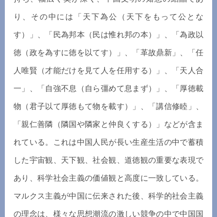
り、その中には「天下為公（天下をもって公とな
す）」、「民為邦本（民は惟れ邦の本）」、「為政以
徳（政を為すに徳を以てす）」、「革故鼎新」、「任
人唯賢（才能だけを見て人を任用する）」、「天人合
一」、「自強不息（自ら彊めて息まず）」、「厚徳載
物（君子以て厚徳もて物を載す）」、「講信修睦」、
「親仁善隣（隣国や隣家と仲良くする）」などが含ま
れている。これは中国人民が長い生産生活の中で蓄積
した宇宙観、天下観、社会観、道徳観の重要な表現で
あり、科学社会主義の価値観と高度に一致している。
マルクス主義が中国に伝来された後、科学的社会主義
の理念は、様々な思想潮流の激しい競争の中で中国国