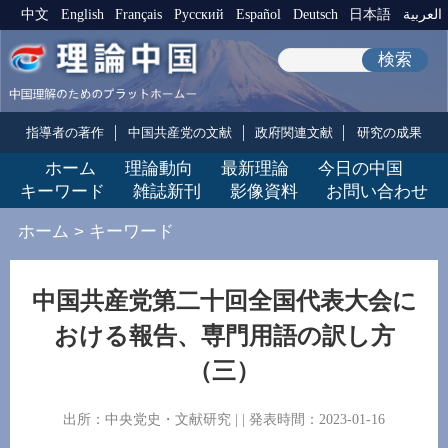
中文
English
Français
Pусский
Español
Deutsch
日本語
العربية
検索
指導者の著作
中国共産党の文献
政府関連文献
研究の成果
ホーム
理論動向
最新理論
今日の中国
キーワード
雑誌新刊
影像資料
お問い合わせ
ホーム
>
キーワード
中国共産党第二十回全国代表大会に
おける報告、専門用語の訳し方
（三）
出所：中央党史・文献研究 | | 発表時間：2023-01-16