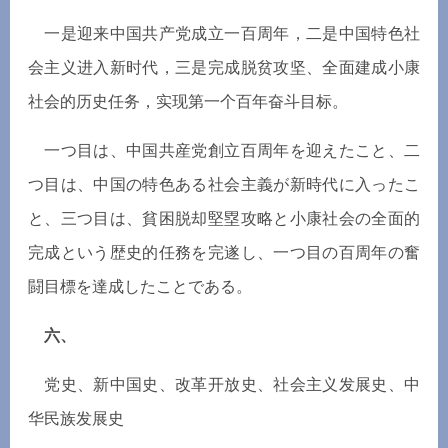
一是迎来中国共
产
党成立一百周年，二是中国特色社
会主
义进
入新
时
代，三是完成脱
贫
攻
坚
、全面建成小康
社会的
历
史任
务
，
实现
第一个百年
奋
斗目
标
。
一つ目は、中国共産党創立百周年を迎えたこと、二
つ目は、中国の特色ある社会主義が新時代に入ったこ
と、三つ目は、貧困脱却堅塁攻略と小康社会の全面的
完成という歴史的任務を完遂し、一つ目の百周年の奮
闘目標を達成したことである。
六、
党史、新中国史、改革开放史、社会主
义发
展史、中
华
民族
发
展史