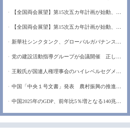
【全国両会展望】第15次五カ年計画が始動、未来産...
【全国両会展望】第15次五カ年計画が始動、「安定...
新華社シンクタンク、グローバルガバナンスの改革...
党の建設活動指導グループが会議開催 正しい政治...
王毅氏が国連人権理事会のハイレベルセグメントに...
中国「中央１号文書」発表 農村振興の推進手配
中国2025年のGDP、前年比5％増となる140兆元の大...