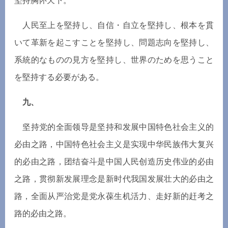
坚
持胸
怀
天下。
人民至上を堅持し、自信
・
自立を堅持し、根本を貫
いて革新を起こすことを堅持し、問題志向を堅持し、
系統的なものの見方を堅持し、世界のためを思うこと
を堅持する必要がある。
九、
坚
持党的全面
领导
是
坚
持和
发
展中国特色社会主
义
的
必由之路，中国特色社会主
义
是
实现
中
华
民族
伟
大复
兴
的必由之路，
团结奋
斗是中国人民
创
造
历
史
伟业
的必由
之路，
贯彻
新
发
展理念是新
时
代我国
发
展壮大的必由之
路，全面从
严
治党是党永葆生机活力、走好新的赶考之
路的必由之路。