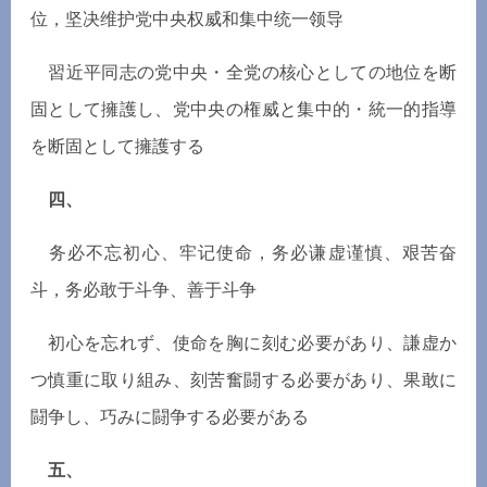
位，
坚
决
维护
党中央
权
威和集中
统
一
领导
習近平同志の党中央
・
全党の核心としての地位を断
固として擁護し、党中央の権威と集中的
・
統一的指導
を断固として擁護する
四、
务
必不忘初心、牢
记
使命，
务
必
谦
虚
谨
慎、
艰
苦
奋
斗，
务
必敢于斗争、善于斗争
初心を忘れず、使命を胸に刻む必要があり、謙虚か
つ慎重に取り組み、刻苦奮闘する必要があり、果敢に
闘争し、巧みに闘争する必要がある
五、