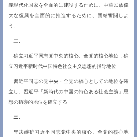
義現代化国家を全面的に建設するために、中華民族偉
大な復興を全面的に推進するために、団結奮闘しよ
う。
二、
确立
习
近平同志党中央的核心、全党的核心地位，确
立
习
近平新
时
代中国特色社会主
义
思想的指
导
地位
習近平同志の党中央
・
全党の核心としての地位を確
立し、習近平「新時代の中国の特色ある社会主義」思
想の指導的地位を確立する
三、
坚
决
维护习
近平同志党中央的核心、全党的核心地