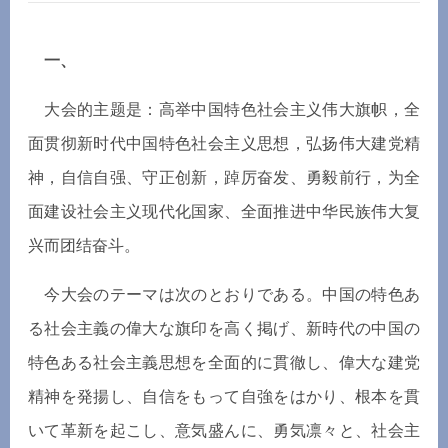
一、
大会的主
题
是：高
举
中国特色社会主
义伟
大旗
帜
，全
面
贯彻
新
时
代中国特色社会主
义
思想，弘
扬伟
大建党精
神，自信自
强
、守正
创
新，踔
厉奋发
、勇毅前行，
为
全
面建
设
社会主
义现
代化国家、全面推
进
中
华
民族
伟
大复
兴
而
团结奋
斗。
今大会のテーマは次のとおりである。中国の特色あ
る社会主義の偉大な旗印を高く掲げ、新時代の中国の
特色ある社会主義思想を全面的に貫徹し、偉大な建党
精神を発揚し、自信をもって自強をはかり、根本を貫
いて革新を起こし、意気盛んに、勇気凛々と、社会主