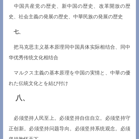
中国共産党の歴史、新中国の歴史、改革開放の歴
史、社会主義の発展の歴史、中華民族の発展の歴史
七、
把
马
克思主
义
基本原理同中国具体
实际
相
结
合、同中
华优
秀
传统
文化相
结
合
マルクス主義の基本原理を中国の実情と、中華の優
れた伝統文化とを結び付け
八、
必
须坚
持人民至上。必
须坚
持自信自立。必
须坚
持守
正
创
新。必
须坚
持
问题导
向。必
须坚
持系
统观
念。必
须