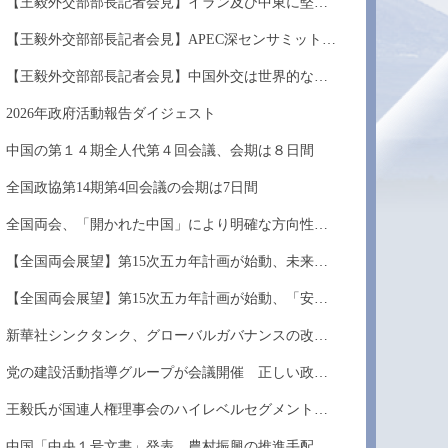
【王毅外交部部長記者会見】イラン及び中東に堅持...
【王毅外交部部長記者会見】APEC深センサミットを...
【王毅外交部部長記者会見】中国外交は世界的な混...
2026年政府活動報告ダイジェスト
中国の第１４期全人代第４回会議、会期は８日間
全国政協第14期第4回会議の会期は7日間
全国両会、「開かれた中国」により明確な方向性を...
【全国両会展望】第15次五カ年計画が始動、未来産...
【全国両会展望】第15次五カ年計画が始動、「安定...
新華社シンクタンク、グローバルガバナンスの改革...
党の建設活動指導グループが会議開催 正しい政治...
王毅氏が国連人権理事会のハイレベルセグメントに...
中国「中央１号文書」発表 農村振興の推進手配