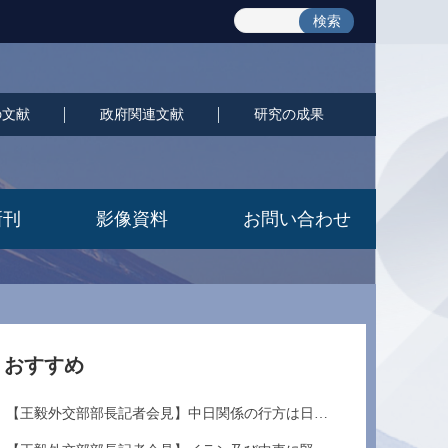
検索
の文献
政府関連文献
研究の成果
新刊
影像資料
お問い合わせ
おすすめ
【王毅外交部部長記者会見】中日関係の行方は日本...