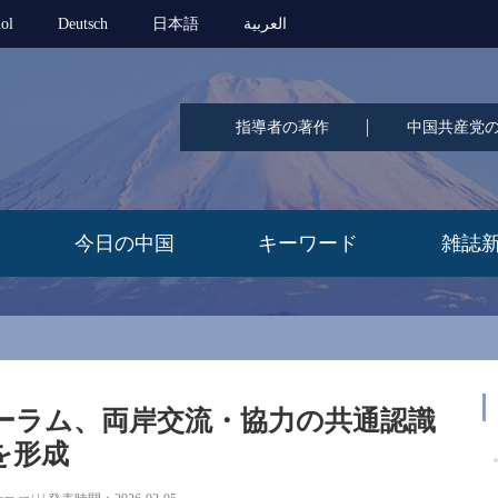
ol
Deutsch
日本語
العربية
指導者の著作
中国共産党
今日の中国
キーワード
雑誌
ーラム、両岸交流・協力の共通認識
を形成