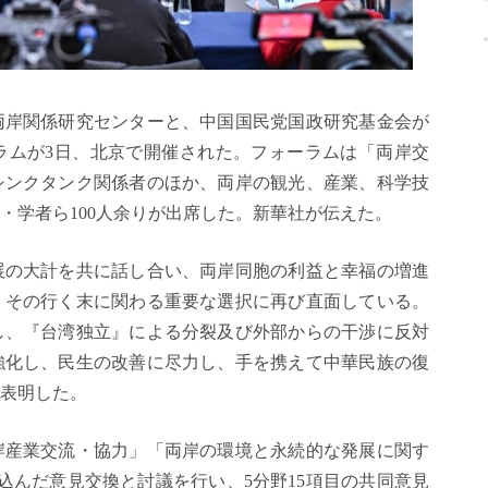
両岸関係研究センターと、中国国民党国政研究基金会が
ラムが3日、北京で開催された。フォーラムは「両岸交
シンクタンク関係者のほか、両岸の観光、産業、科学技
・学者ら100人余りが出席した。新華社が伝えた。
展の大計を共に話し合い、両岸同胞の利益と幸福の増進
、その行く末に関わる重要な選択に再び直面している。
し、『台湾独立』による分裂及び外部からの干渉に反対
強化し、民生の改善に尽力し、手を携えて中華民族の復
表明した。
岸産業交流・協力」「両岸の環境と永続的な発展に関す
込んだ意見交換と討議を行い、5分野15項目の共同意見