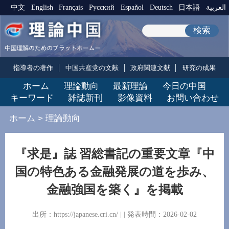
中文
English
Français
Pусский
Español
Deutsch
日本語
العربية
検索
指導者の著作
中国共産党の文献
政府関連文献
研究の成果
ホーム
理論動向
最新理論
今日の中国
キーワード
雑誌新刊
影像資料
お問い合わせ
ホーム
>
理論動向
『求是』誌 習総書記の重要文章『中
国の特色ある金融発展の道を歩み、
金融強国を築く』を掲載
出所：https://japanese.cri.cn/ | | 発表時間：2026-02-02