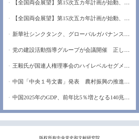
【全国両会展望】第15次五カ年計画が始動、未来産...
【全国両会展望】第15次五カ年計画が始動、「安定...
新華社シンクタンク、グローバルガバナンスの改革...
党の建設活動指導グループが会議開催 正しい政治...
王毅氏が国連人権理事会のハイレベルセグメントに...
中国「中央１号文書」発表 農村振興の推進手配
中国2025年のGDP、前年比5％増となる140兆元の大...
版权所有中央党史和文献研究院