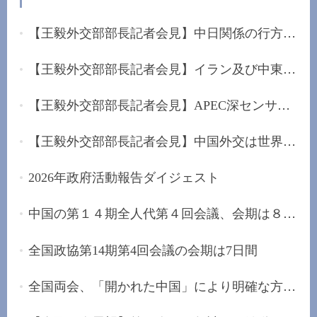
【王毅外交部部長記者会見】中日関係の行方は日本...
【王毅外交部部長記者会見】イラン及び中東に堅持...
【王毅外交部部長記者会見】APEC深センサミットを...
【王毅外交部部長記者会見】中国外交は世界的な混...
2026年政府活動報告ダイジェスト
中国の第１４期全人代第４回会議、会期は８日間
全国政協第14期第4回会議の会期は7日間
全国両会、「開かれた中国」により明確な方向性を...