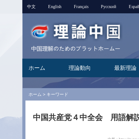
中文
English
Français
Pусский
Españ
ホーム
理論動向
最新理論
ホーム
>
キーワード
中国共産党４中全会 用語解