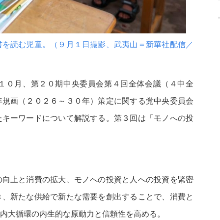
書を読む児童。（９月１日撮影、武夷山＝新華社配信／
１０月、第２０期中央委員会第４回全体会議（４中全
年規画（２０２６～３０年）策定に関する党中央委員会
たキーワードについて解説する。第３回は「モノへの投
向上と消費の拡大、モノへの投資と人への投資を緊密
き、新たな供給で新たな需要を創出することで、消費と
内大循環の内生的な原動力と信頼性を高める。