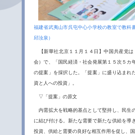
福建省武夷山市呉屯中心小学校の教室で教科
邱汝泉）
【新華社北京１１月１４日】中国共産党は
会）で、「国民経済・社会発展第１５次５カ
の提案」を採択した。「提案」に盛り込まれ
資と人への投資」。
▽「提案」の原文
内需拡大を戦略的基点として堅持し、民生の
に結び付ける。新たな需要で新たな供給を導
投資、供給と需要の良好な相互作用を促し、国