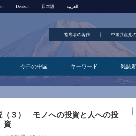
ol
Deutsch
日本語
العربية
指導者の著作
中国共産党
今日の中国
キーワード
雑誌
説（３） モノへの投資と人への投
資