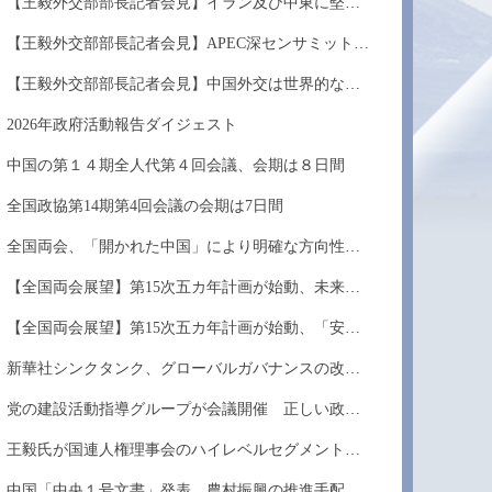
【王毅外交部部長記者会見】イラン及び中東に堅持...
【王毅外交部部長記者会見】APEC深センサミットを...
【王毅外交部部長記者会見】中国外交は世界的な混...
2026年政府活動報告ダイジェスト
中国の第１４期全人代第４回会議、会期は８日間
全国政協第14期第4回会議の会期は7日間
全国両会、「開かれた中国」により明確な方向性を...
【全国両会展望】第15次五カ年計画が始動、未来産...
【全国両会展望】第15次五カ年計画が始動、「安定...
新華社シンクタンク、グローバルガバナンスの改革...
党の建設活動指導グループが会議開催 正しい政治...
王毅氏が国連人権理事会のハイレベルセグメントに...
中国「中央１号文書」発表 農村振興の推進手配