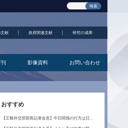
検索
の文献
政府関連文献
研究の成果
新刊
影像資料
お問い合わせ
おすすめ
【王毅外交部部長記者会見】中日関係の行方は日本...