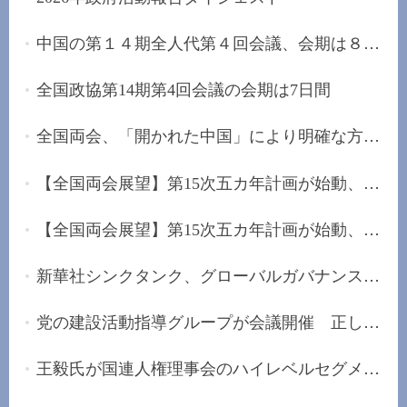
中国の第１４期全人代第４回会議、会期は８日間
全国政協第14期第4回会議の会期は7日間
全国両会、「開かれた中国」により明確な方向性を...
【全国両会展望】第15次五カ年計画が始動、未来産...
【全国両会展望】第15次五カ年計画が始動、「安定...
新華社シンクタンク、グローバルガバナンスの改革...
党の建設活動指導グループが会議開催 正しい政治...
王毅氏が国連人権理事会のハイレベルセグメントに...