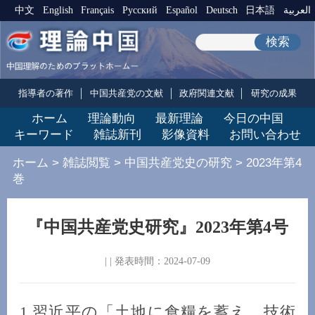
中文
English
Français
Pусский
Español
Deutsch
日本語
العربية
検索
指導者の著作
中国共産党の文献
政府関連文献
研究の成果
ホーム
理論動向
最新理論
今日の中国
キーワード
雑誌新刊
影像資料
お問い合わせ
ホーム
>
雑誌閲覧
>
中国共産党史の研究
>
2023年第4
巻
『中国共産党史研究』2023年第4号
| | 発表時間：2024-07-09
1.習近平の「土地に食糧を蓄え、技術