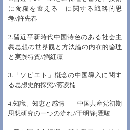
に食糧を蓄える」に関する戦略的思
考//許先春
2.習近平新時代中国特色のある社会主
義思想の世界観と方法論の内在的論理
と実践特質//劉紅凛
3.「ソビエト」概念の中国導入に関す
る思想史的探究//蒋凌楠
4.知識、知恵と感情——中国共産党初期
思想研究の一つの流れ//于明静;瞿駿