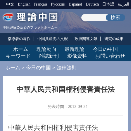
中文
English
Français
Pусский
Español
Deutsch
日本語
العربية
検索
指導者の著作
中国共産党の文献
政府関連文献
研究の成果
ホーム
理論動向
最新理論
今日の中国
キーワード
雑誌新刊
影像資料
お問い合わせ
ホーム
>
今日の中国
>
法律法則
中華人民共和国権利侵害責任法
| | 発表時間：2012-09-24
中華人民共和国権利侵害責任法