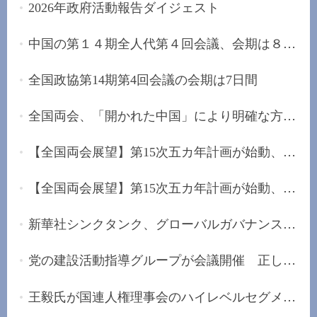
2026年政府活動報告ダイジェスト
中国の第１４期全人代第４回会議、会期は８日間
全国政協第14期第4回会議の会期は7日間
全国両会、「開かれた中国」により明確な方向性を...
【全国両会展望】第15次五カ年計画が始動、未来産...
【全国両会展望】第15次五カ年計画が始動、「安定...
新華社シンクタンク、グローバルガバナンスの改革...
党の建設活動指導グループが会議開催 正しい政治...
王毅氏が国連人権理事会のハイレベルセグメントに...